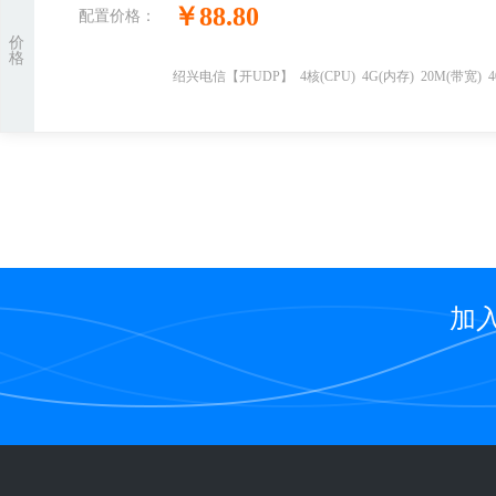
￥
88.80
配置价格：
价
格
绍兴电信【开UDP】
4
核
(CPU)
4
G
(内存)
20
M(带宽)
4
加